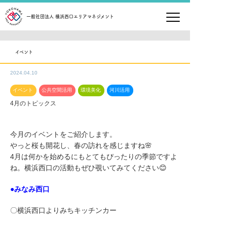
一般社団法人 横浜西口エリアマネジメント
イベント
2024.04.10
イベント
公共空間活用
環境美化
河川活用
4月のトピックス
今月のイベントをご紹介します。
やっと桜も開花し、春の訪れを感じますね🌸
4月は何かを始めるにもとてもぴったりの季節ですよ
ね。横浜西口の活動もぜひ覗いてみてください😊
●みな
み西
口
〇横浜西口よりみちキッチンカー