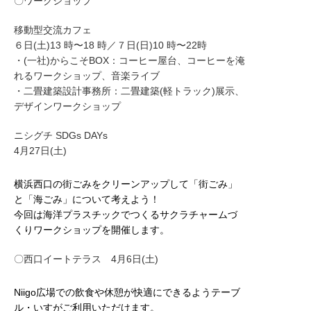
〇ワークショップ
移動型交流カフェ
６日(土)13 時〜18 時／７日(日)10 時〜22時
・(一社)からこそBOX：コーヒー屋台、コーヒーを淹
れるワー
クショップ、音楽ライブ
・二畳建築設計事務所：二畳建築(軽トラック)展示、
デザインワ
ークショップ
ニシグチ SDGs DAYs
4月27日(土)
横浜西口の街ごみをクリーンアップして「街ごみ」
と「海ごみ」について考えよう！
今回は海洋プラスチックでつくるサクラチャームづ
くりワークショップを開催します。
〇西口イートテラス
4月6日(土)
Niigo広場での飲食や休憩が快適にできるようテーブ
ル・いすがご利用いただけます。