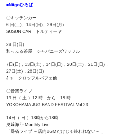
■Niigoひろば
〇キッチンカー
6 日(土)、14日(日)、29日(月)
SUSUN CAR トルティーヤ
28 日(日)
和っふる茶屋 ジャパニーズワッフル
7日(日)，13日(土)，14日(日)，20日(土)，21日
(日)，
27日(土)，28日(日)
J‘ｓ クロッフルパフェ他
〇音楽ライブ
13 日（ 土 ）12 時 から 18 時
YOKOHAMA JUG BAND FESTIVAL Vol.23
14日（ 日 ）13時から18時
奥﨑海斗 Monthly Live
「帰省ライブ ～店内BGMだけじゃ終われない～ 」