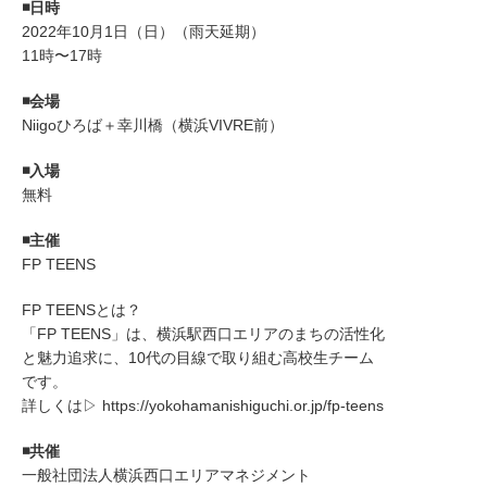
◾️日時
2022年10月1日（日）（雨天延期）
11時〜17時
◾️会場
Niigoひろば＋幸川橋（横浜VIVRE前）
◾️入場
無料
◾️主催
FP TEENS
FP TEENSとは？
「FP TEENS」は、横浜駅西口エリアのまちの活性化
と魅力追求に、10代の目線で取り組む高校生チーム
です。
詳しくは▷
https://yokohamanishiguchi.or.jp/fp-teens
◾️共催
一般社団法人横浜西口エリアマネジメント